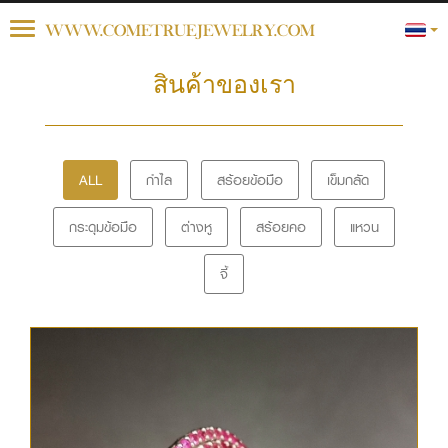
Toggle
WWW.COMETRUEJEWELRY.COM
navigation
สินค้าของเรา
ALL
กำไล
สร้อยข้อมือ
เข็มกลัด
กระดุมข้อมือ
ต่างหู
สร้อยคอ
แหวน
จี้