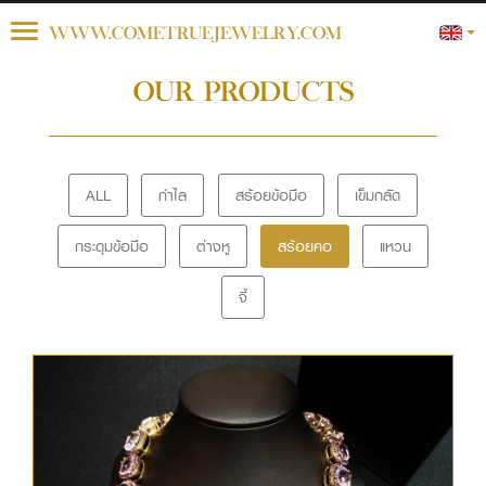
Toggle
WWW.COMETRUEJEWELRY.COM
navigation
OUR PRODUCTS
ALL
กำไล
สร้อยข้อมือ
เข็มกลัด
กระดุมข้อมือ
ต่างหู
สร้อยคอ
แหวน
จี้